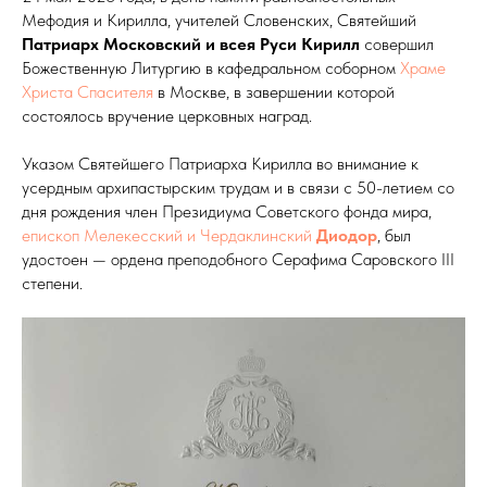
Мефодия и Кирилла, учителей Словенских, Святейший
Патриарх Московский и всея Руси Кирилл
совершил
Божественную Литургию в кафедральном соборном
Храме
Христа Спасителя
в Москве, в завершении которой
состоялось вручение церковных наград.
Указом Святейшего Патриарха Кирилла во внимание к
усердным архипастырским трудам и в связи с 50-летием со
дня рождения член Президиума Советского фонда мира,
епископ Мелекесский и Чердаклинский
Диодор
, был
удостоен — ордена преподобного Серафима Саровского III
степени.