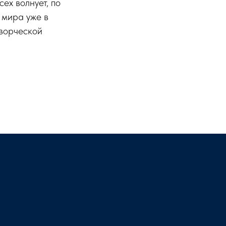
ех волнует, по
 мира уже в
творческой