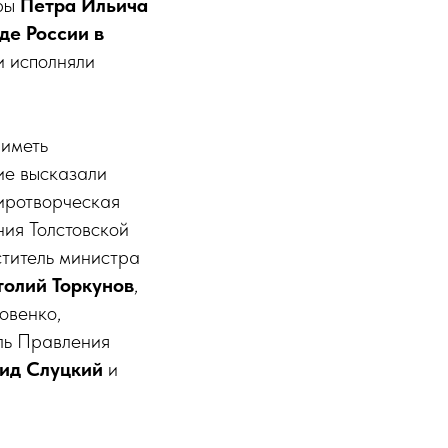
уры
Петра Ильича
де России в
и исполняли
 иметь
ие высказали
миротворческая
ния Толстовской
ститель министра
толий Торкунов
,
овенко,
ль Правления
ид Слуцкий
и