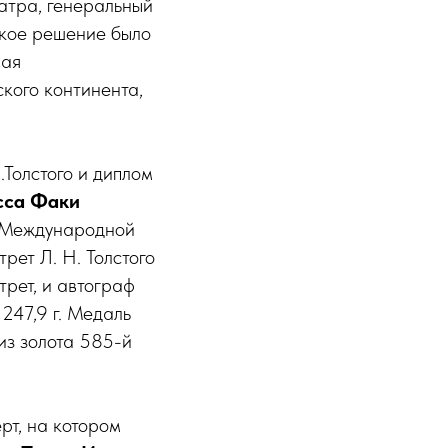
атра, генеральный
акое решение было
ная
кого континента,
Толстого и диплом
сса Факи
а Международной
рет Л. Н. Толстого
трет, и автограф
247,9 г. Медаль
из золота 585-й
рт, на котором