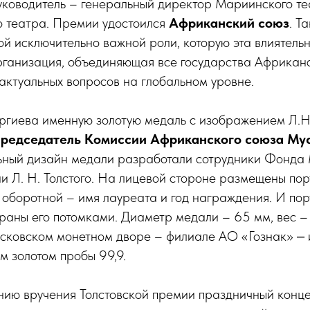
уководитель – генеральный директор Мариинского те
о театра. Премии удостоился
Африканский союз
. Т
той исключительно важной роли, которую эта влиятель
ганизация, объединяющая все государства Африканс
актуальных вопросов на глобальном уровне.
ргиева именную золотую медаль с изображением Л.Н.
председатель Комиссии Африканского союза Му
льный дизайн медали разработали сотрудники Фонд
 Л. Н. Толстого. На лицевой стороне размещены порт
а оборотной – имя лауреата и год награждения. И пор
раны его потомками. Диаметр медали – 65 мм, вес – 
осковском монетном дворе – филиале АО «Гознак» ‒ 
м золотом пробы 99,9.
ию вручения Толстовской премии праздничный конце