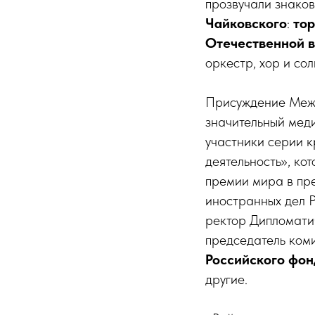
прозвучали знаков
Чайковского
:
тор
Отечественной в
оркестр, хор и со
Присуждение Межд
значительный мед
участники серии к
деятельность», ко
премии мира в пр
иностранных дел
ректор Дипломати
председатель ком
Российского фон
другие.