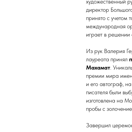
художественный р
директор Большог
принято с учетом 
международная ор
играет в решении 
Из рук Валерия Ге
лауреата принял
Махамат
. Уника
премии мира имени
и его автограф, н
писателя были выб
изготовлена на М
пробы с золочение
Завершил церемон