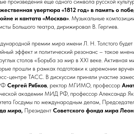
ые произведения еще одного символа русской культ
жественная увертюра «1812 год» в память о побе
ойне и кантата «Москва»
. Музыкальные композици
листы Большого театра, дирижировал В. Гергиев.
ународной премии мира имени Л. Н. Толстого будет
ийный эффект и политический резонанс – такое мнен
руглых столов «Борьба за мир в XXI веке. Активная 
торые прошли в рамках подготовки к церемонии вруче
есс-центре ТАСС. В дискуссии приняли участие заме
 РФ
Сергей Рябков
, ректор МГИМО, профессор
Ана
ческой академии МИД РФ, профессор Александр Як
итета Госдумы по международным делам, Председате
да мира,
Президент
Советского фонда мира Леон