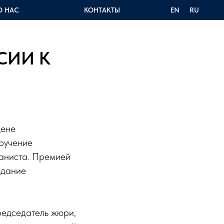
О НАС
КОНТАКТЫ
EN
RU
СИИ К
цене
вручение
маниста. Премией
здание
председатель жюри,