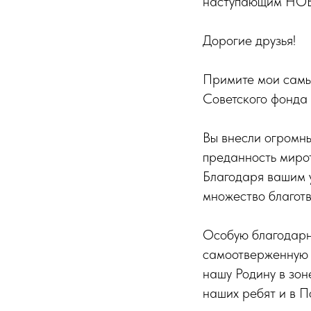
наступающим Н
Дорогие друзья!
Примите мои самы
Советского фонда 
Вы внесли огромны
преданность миро
Благодаря вашим у
множество благотв
Особую благодарн
самоотверженную 
нашу Родину в зо
наших ребят и в П