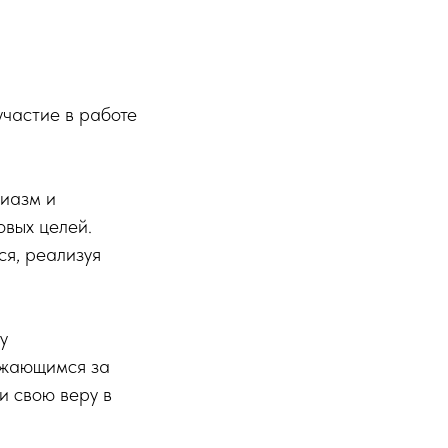
частие в работе
зиазм и
вых целей.
ся, реализуя
у
ажающимся за
и свою веру в