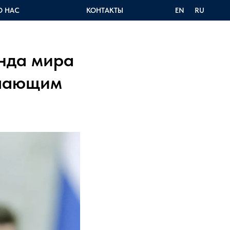
О НАС
КОНТАКТЫ
EN
RU
нда мира
упающим