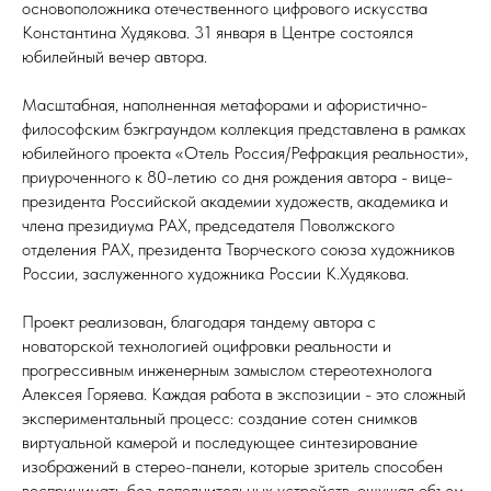
основоположника отечественного цифрового искусства
Константина Худякова. 31 января в Центре состоялся
юбилейный вечер автора.
Масштабная, наполненная метафорами и афористично-
философским бэкграундом коллекция представлена в рамках
юбилейного проекта «Отель Россия/Рефракция реальности»,
приуроченного к 80-летию со дня рождения автора - вице-
президента Российской академии художеств, академика и
члена президиума РАХ, председателя Поволжского
отделения РАХ, президента Творческого союза художников
России, заслуженного художника России К.Худякова.
Проект реализован, благодаря тандему автора с
новаторской технологией оцифровки реальности и
прогрессивным инженерным замыслом стереотехнолога
Алексея Горяева. Каждая работа в экспозиции - это сложный
экспериментальный процесс: создание сотен снимков
виртуальной камерой и последующее синтезирование
изображений в стерео-панели, которые зритель способен
воспринимать без дополнительных устройств, ощущая объем