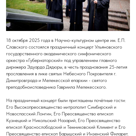
18 октября 2025 года в Научно-культурном центре им. Е.П.
Славского состоялся праздничный концерт Ульяновского
государственного академического симфонического
оркестра «Губернаторский» под управлением главного
дирижера Эдуарда Дядюры, в честь празднования 25-летия
прославления в лике святых Небесного Покровителя г.
Димитровграда и Мелекесской епархии - святого
преподобноисповедника Гавриила Мелекесского.
На праздничный концерт были приглашены почётные гости:
Его Высокопреосвященство митрополит Симбирский и
Новоспасский Лонгин, Его Преосвященство епископ
Кузнецкий и Никольский Назарий, Его Преосвященство
епископ Краснослободский и Темниковский Климент и Его
Преосвященство епископ Барышский и Инзенский Филарет.