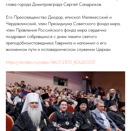
глава города Димитровграда Сергей Сандрюков.
Его Преосвященство Диодор, епископ Мелекесский и
Чердаклинский, член Президиума Советского фонда мира,
член Правления Российского фонда мира сердечно
поздравил собравшихся с днем памяти святого
преподобноисповедника Гавриила и напомнил о его
жизненном пути и исповедническом служении Церкви.
https://vkvideo.ru/video-146312875_456263537