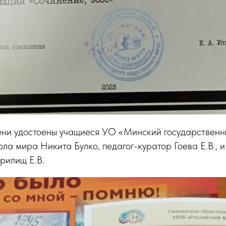
ени удостоены учащиеся УО «Минский государственн
а мира Никита Булко, педагог-куратор Гоева Е.В., 
рилищ Е.В.