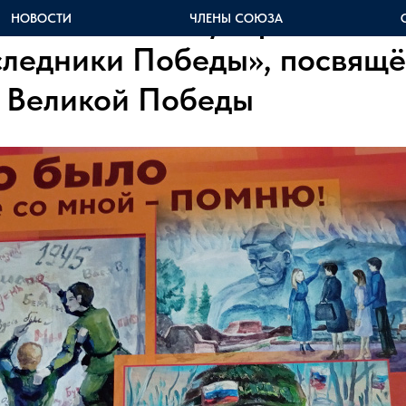
ы итоги Международного к
НОВОСТИ
ЧЛЕНЫ СОЮЗА
следники Победы», посвящ
 Великой Победы