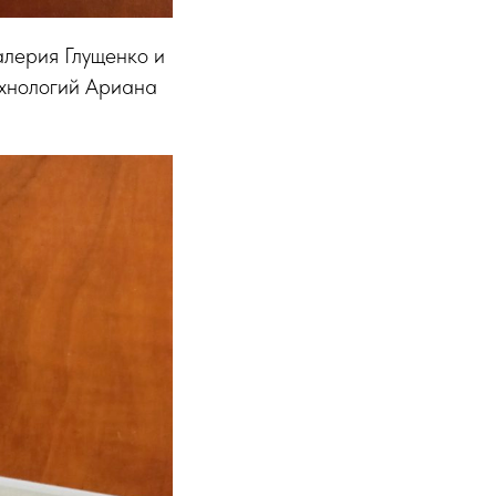
алерия Глущенко и
ехнологий Ариана