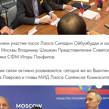
иняли участие посол Лаоса Сипадон Ойбуабудди и за
П Москвы Владимир Шишкин.Представителем Советс
иума СФМ Игорь Панфилов.
е связи активно развиваются: сегодня же во Вьентян
я Лаврова и главы МИД Лаоса Салёмсая Коммасита