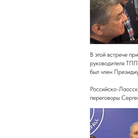
В этой встрече пр
руководителя ТП
был член Презид
Российско-Лаосски
переговоры Серге