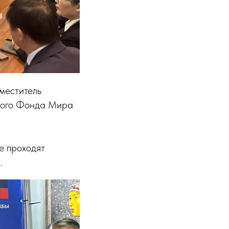
меститель
кого Фонда Мира
е проходят
.