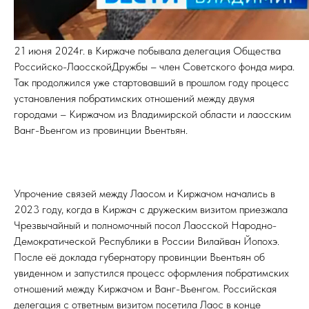
21 июня 2024г. в Киржаче побывала делегация Общества
Российско-ЛаосскойДружбы – член Советского фонда мира.
Так продолжился уже стартовавший в прошлом году процесс
установления побратимских отношений между двумя
городами – Киржачом из Владимирской области и лаосским
Ванг-Вьенгом из провинции Вьентьян.
Упрочение связей между Лаосом и Киржачом начались в
2023 году, когда в Киржач с дружеским визитом приезжала
Чрезвычайный и полномочный посол Лаосской Народно-
Демократической Республики в России Вилайван Йопохэ.
После её доклада губернатору провинции Вьентьян об
увиденном и запустился процесс оформления побратимских
отношений между Киржачом и Ванг-Вьенгом. Российская
делегация с ответным визитом посетила Лаос в конце